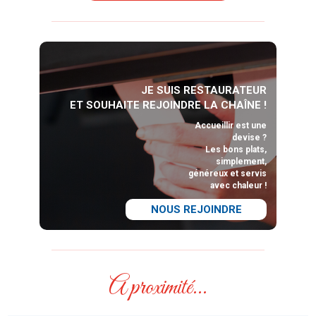
JE SUIS RESTAURATEUR
ET SOUHAITE REJOINDRE LA CHAÎNE !
Accueillir est une
devise ?
Les bons plats,
simplement,
généreux et servis
avec chaleur !
NOUS REJOINDRE
A proximité...