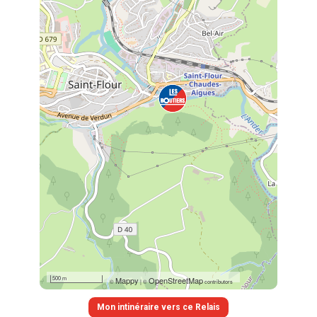
500 m
Mappy
OpenStreetMap
©
|
©
contributors