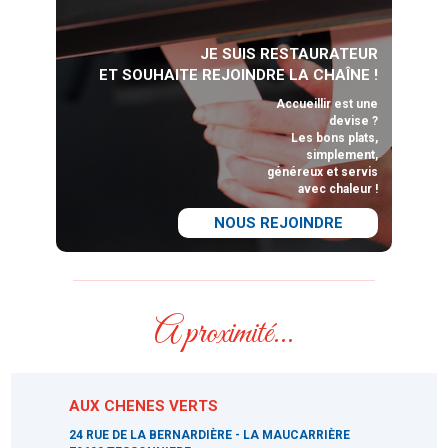
JE SUIS RESTAURATEUR
ET SOUHAITE REJOINDRE LA CHAÎNE !
Accueillir est une
devise ?
Les bons plats,
simplement,
généreux et servis
avec chaleur !
NOUS REJOINDRE
A proximité...
AUX CHENES VERTS
24 RUE DE LA BERNARDIÈRE - LA MAUCARRIÈRE