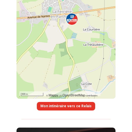
500 m
Mappy
OpenStreetMap
©
|
©
contributors