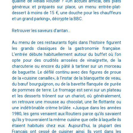
qualifié de Relais Routier ? «Un accueil amical, des plats
généreux et préparés sur place, un menu entrée-plat-
dessert à moins de 15 €, une douche pour les chauffeurs
et un grand parking», décrypte la BBC.
Retrouver les saveurs d’antan...
Au menu de ces restaurants figés dans l’histoire figurent
les grands classiques de la gastronomie française.
L’entrée débute habituellement autour du buffet où l’on
opte pour des crudités arrosées de vinaigrette, de la
charcuterie ou encore du pâté à tartiner sur un morceau
de baguette. Le défilé continu avec des figures de proue
de la «cuisine canaille», à l’instar de la blanquette de veau,
du bœuf bourguignon, ou de la bavette flanquée de purée
de pommes de terre. Le fromage est servi sur un plateau
et les desserts trônent sur un chariot, où généralement,
on retrouve une mousse au chocolat, une île flottante ou
une indétrônable crème brûlée. «Jusque dans les années
1980, les gens venaient aux Routiers parce qu’ils savaient
qu’ils y trouveraient la même cuisine que celle à laquelle ils
étaient habitués chez eux. Aujourd’hui, la plupart des
Français ont cessé de cuisiner ainsi. Ils vont dans les