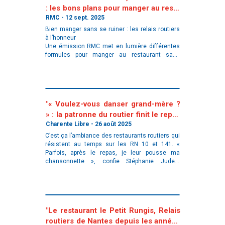
: les bons plans pour manger au resto
sans se ruiner
RMC - 12 sept. 2025
Bien manger sans se ruiner : les relais routiers
à l’honneur
Une émission RMC met en lumière différentes
formules pour manger au restaurant sans
exploser son budget : menus « anti-crise » à prix
accessibles, bouillons populaires, applications
de pr
"« Voulez-vous danser grand-mère ?
» : la patronne du routier finit le repas
en chansons, le resto se transforme
Charente Libre - 26 août 2025
en bal"
C’est ça l’ambiance des restaurants routiers qui
résistent au temps sur les RN 10 et 141. «
Parfois, après le repas, je leur pousse ma
chansonnette », confie Stéphanie Judes,
gérante du restaurant routier La belle cantinière,
sur la Nationale 10.
"Le restaurant le Petit Rungis, Relais
routiers de Nantes depuis les années