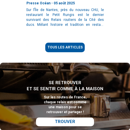
1960"
Presse Océan - 05 août 2025
Sur l’Île de Nantes, près du nouveau CHU, le
restaurant le Petit Rungis est le dernier
survivant des Relais routiers de la Cité des
ducs. Mêlant histoire et tradition en restant
dans l’innovation, le patron, Laurent Denié
défend sa simplicité.
TOUS LES ARTICLES
SE RETROUVER
ET SE SENTIR COMME À LA MAISON
Sur les routes de France,
chaque relais est comme
une maison pour se
retrouver et partager !
TROUVER