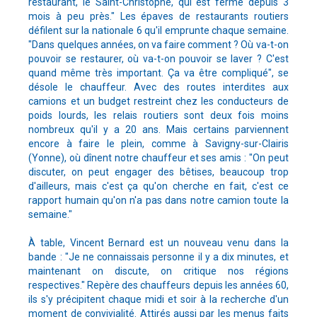
restaurant, le Saint-Christophe, qui est fermé depuis 3
mois à peu près." Les épaves de restaurants routiers
défilent sur la nationale 6 qu'il emprunte chaque semaine.
"Dans quelques années, on va faire comment ? Où va-t-on
pouvoir se restaurer, où va-t-on pouvoir se laver ? C'est
quand même très important. Ça va être compliqué", se
désole le chauffeur. Avec des routes interdites aux
camions et un budget restreint chez les conducteurs de
poids lourds, les relais routiers sont deux fois moins
nombreux qu'il y a 20 ans. Mais certains parviennent
encore à faire le plein, comme à Savigny-sur-Clairis
(Yonne), où dînent notre chauffeur et ses amis : "On peut
discuter, on peut engager des bêtises, beaucoup trop
d'ailleurs, mais c'est ça qu'on cherche en fait, c'est ce
rapport humain qu'on n'a pas dans notre camion toute la
semaine."
À table, Vincent Bernard est un nouveau venu dans la
bande : "Je ne connaissais personne il y a dix minutes, et
maintenant on discute, on critique nos régions
respectives." Repère des chauffeurs depuis les années 60,
ils s'y précipitent chaque midi et soir à la recherche d'un
moment de convivialité. Attirés aussi par les menus faits