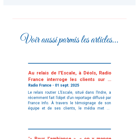
Voir aussi parmis les articles...
Au relais de l'Escale, à Déols, Radio
France interroge les clients sur la
chute annoncée du gouvernement
Radio France - 01 sept. 2025
Le relais routier L’Escale, situé dans l’Indre, a
récemment fait l’objet d’un reportage diffusé par
France Info. À travers le témoignage de son
équipe et de ses clients, le média met en
lumière la place essentielle qu’occupent ces
"« Pour l’ambiance », « on y mange