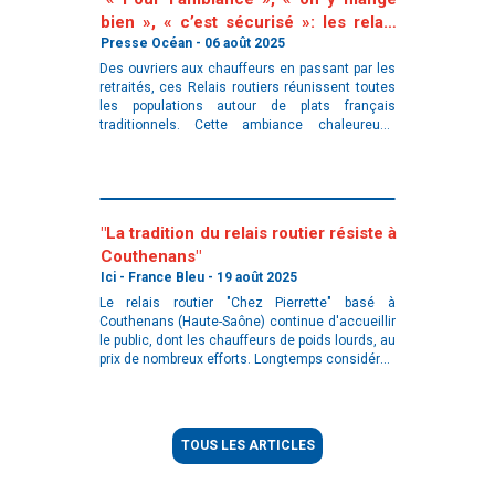
bien », « c’est sécurisé »: les relais
routiers ont su les séduire"
Presse Océan - 06 août 2025
Des ouvriers aux chauffeurs en passant par les
retraités, ces Relais routiers réunissent toutes
les populations autour de plats français
traditionnels. Cette ambiance chaleureuse
permet parfois de créer des amitiés… À Montoir-
de-Bretagne, près de Saint-N
"La tradition du relais routier résiste à
Couthenans"
Ici - France Bleu - 19 août 2025
Le relais routier "Chez Pierrette" basé à
Couthenans (Haute-Saône) continue d'accueillir
le public, dont les chauffeurs de poids lourds, au
prix de nombreux efforts. Longtemps considérés
comme emblématiques, les relais routiers sont
en passe de disparaitre ! Les re
TOUS LES ARTICLES